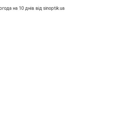
огода на 10 днів від
sinoptik.ua