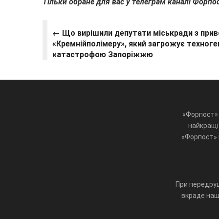
Тільки обране для вас у телеграм каналі Форпо
← Що вирішили депутати міськради з прив
«Кремнійполімеру», який загрожує техног
катастрофою Запоріжжю
«Форпост» 
найкращі 
«Форпост» ц
При передруц
вкраде наш 