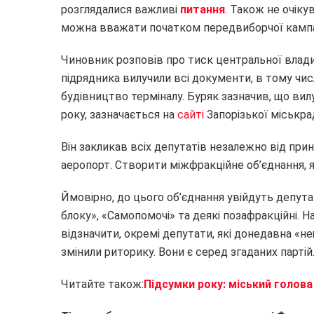
розглядалися важливі
питання
. Також не очік
можна вважати початком передвиборчої кампа
Чиновник розповів про тиск центральної влади
підрядника вилучили всі документи, в тому числ
будівництво терміналу. Буряк зазначив, що ви
року, зазначається на
сайті
Запорізької міськра
Він закликав всіх депутатів незалежно від прин
аеропорт. Створити міжфракційне об’єднання, я
Ймовірно, до цього об’єднання увійдуть депут
блоку», «Самопомочі» та деякі позафракційні. 
відзначити, окремі депутати, які донедавна «
змінили риторику. Вони є серед згаданих партій
Читайте також:
Підсумки року: міський голова