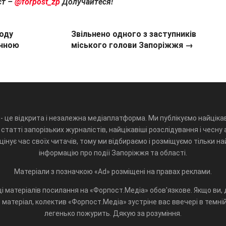
ст –
@forpost_zp
Долучайтеся!
оду
Звільнено одного з заступників
енною
міського голови Запоріжжя →
- це відкрита і незалежна медіаплатформа. Ми публікуємо найцікав
статті запорізьких журналістів, найцікавіші розслідування і чесну 
інує час своїх читачів, тому ми відбираємо і розміщуємо тільки н
інформацію про події Запоріжжя та області.
Матеріали з позначкою «Ad» розміщені на правах реклами.
і матеріалів посилання на «Форпост.Медіа» обов'язкове. Якщо ви, д
матеріал, колектив «Форпост.Медіа» зустріне вас ввечері в темній 
легенько пожурить. Дякую за розуміння.