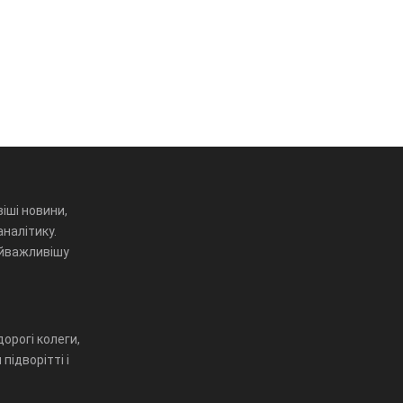
іші новини,
аналітику.
айважливішу
орогі колеги,
підворітті і