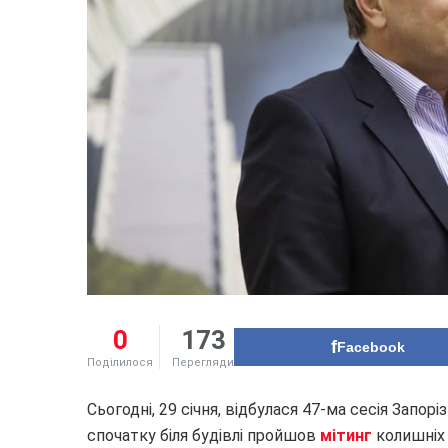
0
173
Facebook
Поділилося
Перегляди
Сьогодні, 29 січня, відбулася 47-ма сесія Запорі
спочатку біля будівлі пройшов
мітинг
колишніх 