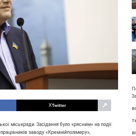
П
З
↗
Twitter
в
т
зької міськради. Засідання було «рясним» на події:
працівників заводу «Кремнійполімеру»,
ві