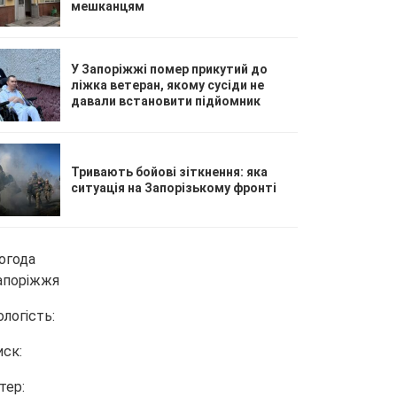
мешканцям
У Запоріжжі помер прикутий до
ліжка ветеран, якому сусіди не
давали встановити підйомник
Тривають бойові зіткнення: яка
ситуація на Запорізькому фронті
огода
апоріжжя
ологість:
иск:
тер: