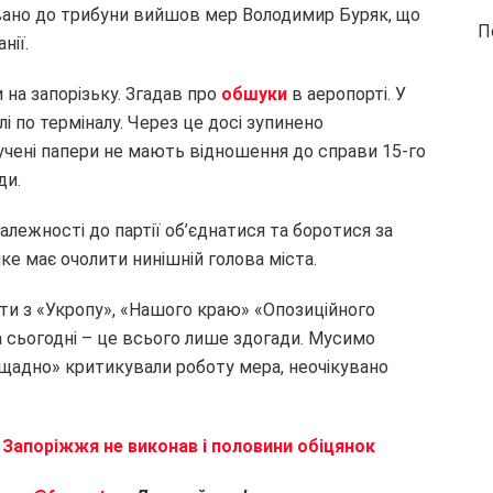
увано до трибуни вийшов мер Володимир Буряк, що
П
нії.
 на запорізьку. Згадав про
обшуки
в аеропорті. У
і по терміналу. Через це досі зупинено
лучені папери не мають відношення до справи 15-го
ди.
алежності до партії об’єднатися та боротися за
ке має очолити нинішній голова міста.
ати з «Укропу», «Нашого краю» «Опозиційного
На сьогодні – це всього лише здогади. Мусимо
нещадно» критикували роботу мера, неочікувано
.
 Запоріжжя не виконав і половини обіцянок