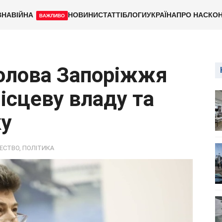
ВНА
ВІЙНА
НОВИНИ
СТАТТІ
БЛОГИ
УКРАЇНА
ПРО НАС
КОН
ВАЖЛИВО
голова Запоріжжя
ісцеву владу та
ку
ЕСТВО
,
ПОЛІТИКА