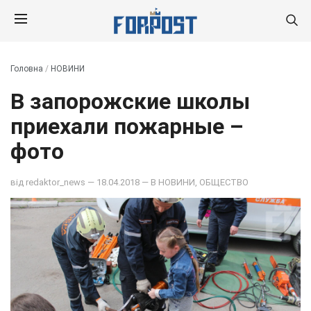
Головна
/
НОВИНИ
В запорожские школы
приехали пожарные –
фото
від
redaktor_news
— 18.04.2018 — В
НОВИНИ
,
ОБЩЕСТВО