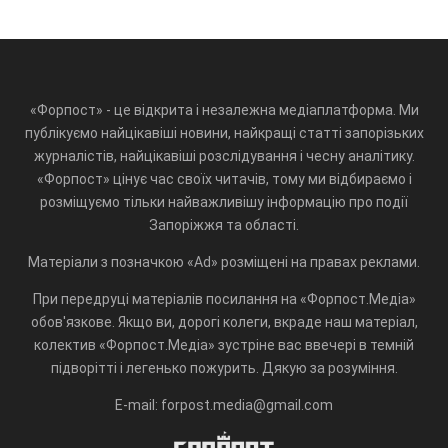
«Форпост» - це відкрита і незалежна медіаплатформа. Ми
публікуємо найцікавіші новини, найкращі статті запорізьких
журналістів, найцікавіші розслідування і чесну аналітику.
«Форпост» цінує час своїх читачів, тому ми відбираємо і
розміщуємо тільки найважливішу інформацію про події
Запоріжжя та області.
Матеріали з позначкою «Ad» розміщені на правах реклами.
При передруці матеріалів посилання на «Форпост.Медіа»
обов'язкове. Якщо ви, дорогі колеги, вкраде наш матеріал,
колектив «Форпост.Медіа» зустріне вас ввечері в темній
підворітті і легенько пожурить. Дякую за розуміння.
E-mail: forpost.media@gmail.com