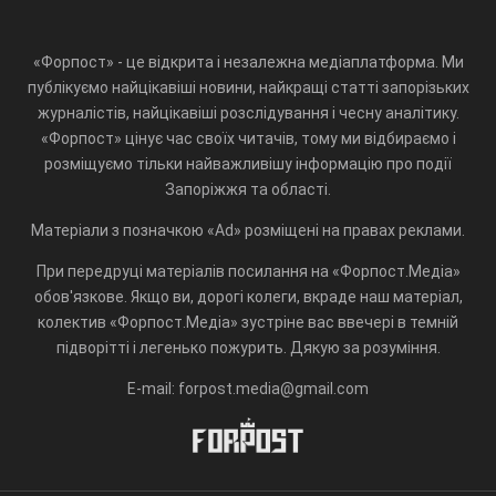
«Форпост» - це відкрита і незалежна медіаплатформа. Ми
публікуємо найцікавіші новини, найкращі статті запорізьких
журналістів, найцікавіші розслідування і чесну аналітику.
«Форпост» цінує час своїх читачів, тому ми відбираємо і
розміщуємо тільки найважливішу інформацію про події
Запоріжжя та області.
Матеріали з позначкою «Ad» розміщені на правах реклами.
При передруці матеріалів посилання на «Форпост.Медіа»
обов'язкове. Якщо ви, дорогі колеги, вкраде наш матеріал,
колектив «Форпост.Медіа» зустріне вас ввечері в темній
підворітті і легенько пожурить. Дякую за розуміння.
E-mail: forpost.media@gmail.com